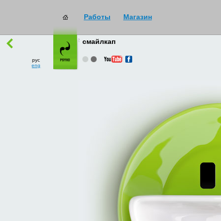
Работы
Магазин
работы
→
все
смайлкап
рус
eng