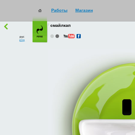
Работы
Магазин
работы
→
все
смайлкап
рус
eng