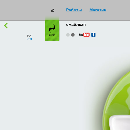
Работы
Магазин
работы
→
все
смайлкап
рус
eng