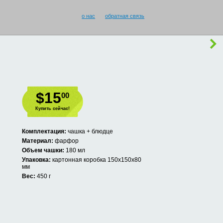
о нас
обратная связь
$15
00
Купить сейчас!
Комплектация:
чашка + блюдце
Материал:
фарфор
Объем чашки:
180 мл
Упаковка:
картонная коробка 150х150х80
мм
Вес:
450 г