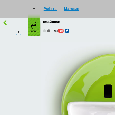
Работы
Магазин
работы
→
все
смайлкап
рус
eng