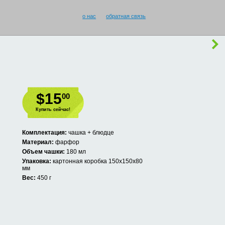
о нас
обратная связь
$15
00
Купить сейчас!
Комплектация:
чашка + блюдце
Материал:
фарфор
Объем чашки:
180 мл
Упаковка:
картонная коробка 150х150х80
мм
Вес:
450 г