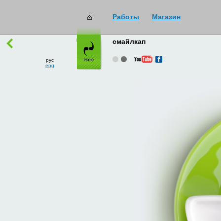
Работы
Магазин
работы
→
все
смайлкап
рус
eng