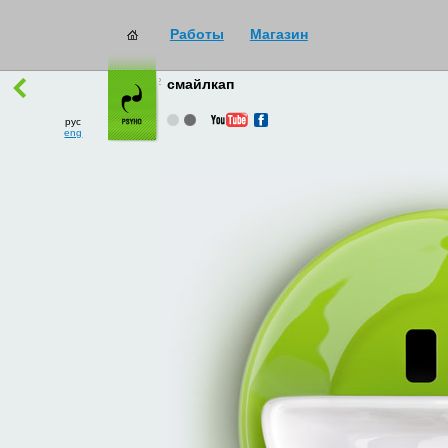
Работы
Магазин
работы
→
все
смайлкап
рус
eng