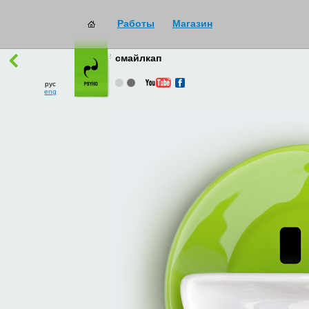
Работы
Магазин
работы
→
все
смайлкап
рус
eng