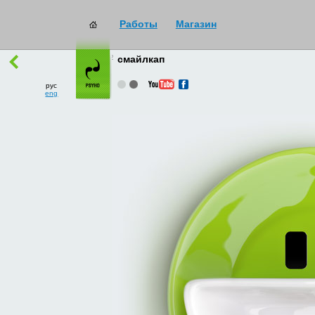
Работы
Магазин
работы
→
все
смайлкап
рус
eng