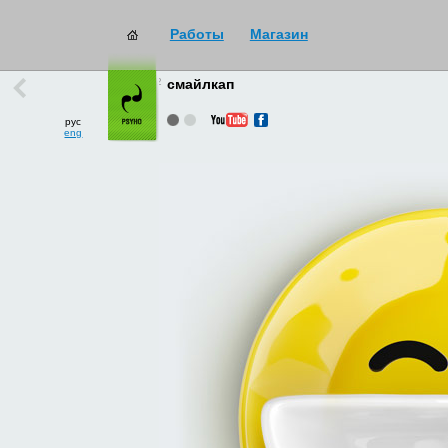
Работы
Магазин
работы
→
все
смайлкап
рус
eng