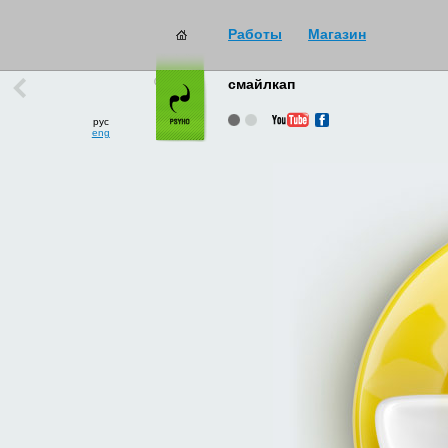
Работы
Магазин
работы
→
все
смайлкап
рус
eng