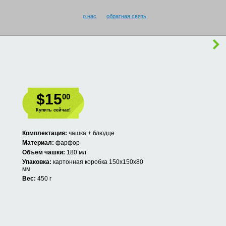
о нас
обратная связь
$15
00
Купить сейчас!
Комплектация:
чашка + блюдце
Материал:
фарфор
Объем чашки:
180 мл
Упаковка:
картонная коробка 150х150х80
мм
Вес:
450 г