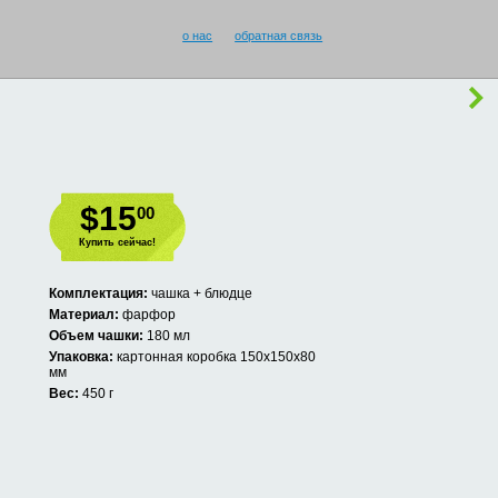
о нас
обратная связь
$15
00
Купить сейчас!
Комплектация:
чашка + блюдце
Материал:
фарфор
Объем чашки:
180 мл
Упаковка:
картонная коробка 150х150х80
мм
Вес:
450 г