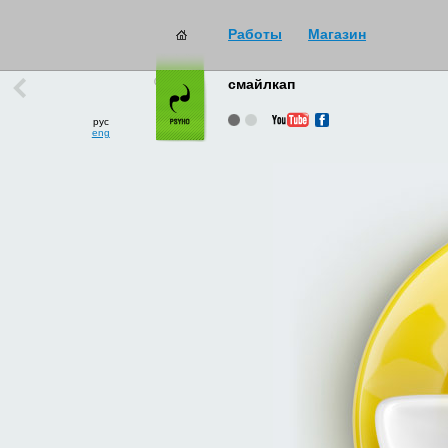
Работы
Магазин
работы
→
все
смайлкап
рус
eng