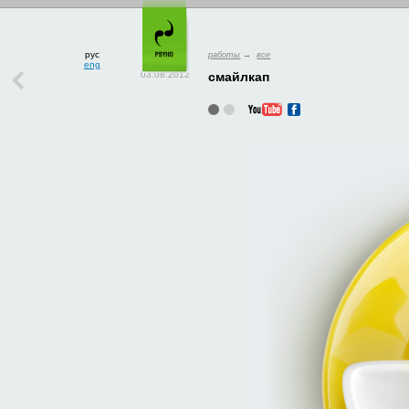
рус
работы
→
все
eng
смайлкап