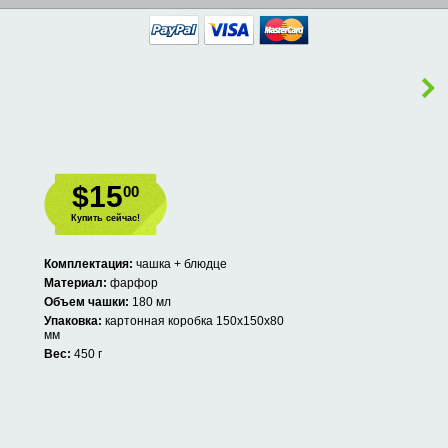
$15
00
Купить сейчас!
Комплектация:
чашка + блюдце
Материал:
фарфор
Объем чашки:
180 мл
Упаковка:
картонная коробка 150х150х80
мм
Вес:
450 г