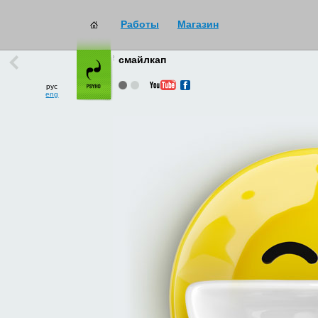
Работы
Магазин
работы
→
все
смайлкап
рус
eng