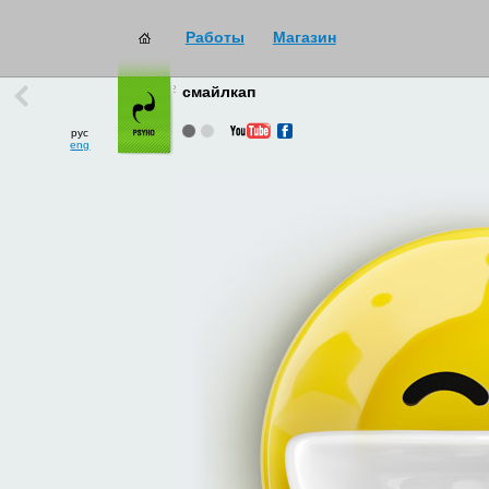
Работы
Магазин
работы
→
все
смайлкап
рус
eng