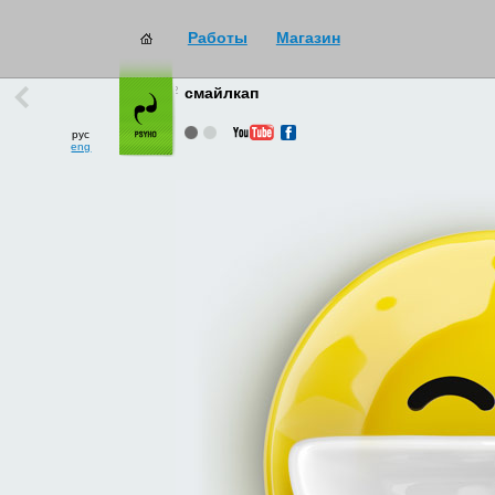
Работы
Магазин
работы
→
все
смайлкап
рус
eng