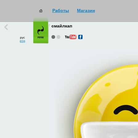
Работы
Магазин
работы
→
все
смайлкап
рус
eng