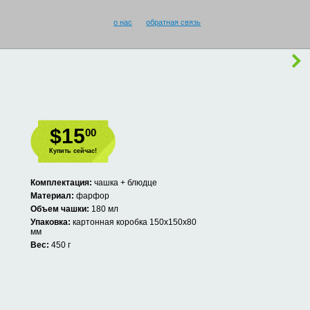
о нас
обратная связь
$15
00
Купить сейчас!
Комплектация:
чашка + блюдце
Материал:
фарфор
Объем чашки:
180 мл
Упаковка:
картонная коробка 150х150х80
мм
Вес:
450 г