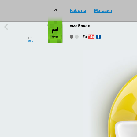
Работы
Магазин
работы
→
все
смайлкап
рус
eng