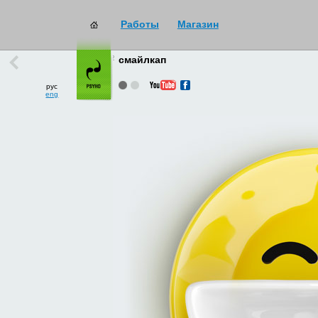
Работы
Магазин
работы
→
все
смайлкап
рус
eng