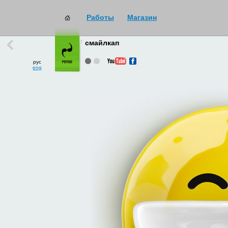
Работы
Магазин
работы
→
все
смайлкап
рус
eng