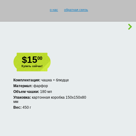
о нас
обратная связь
$15
00
Купить сейчас!
Комплектация:
чашка + блюдце
Материал:
фарфор
Объем чашки:
180 мл
Упаковка:
картонная коробка 150х150х80
мм
Вес:
450 г