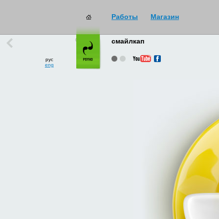
Работы
Магазин
работы
→
все
смайлкап
рус
eng