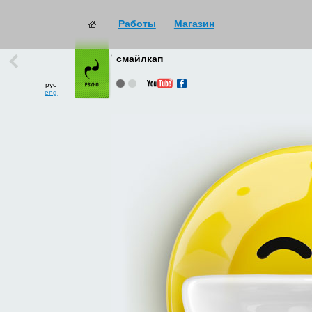
Работы
Магазин
работы
→
все
смайлкап
рус
eng