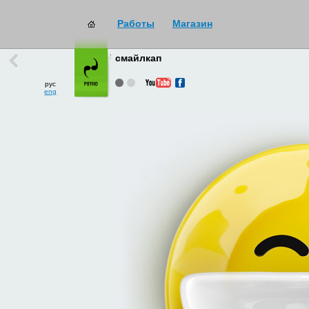
Работы
Магазин
работы
→
все
смайлкап
рус
eng