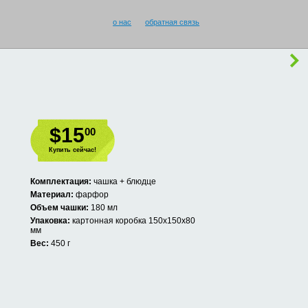
о нас
обратная связь
$15
00
Купить сейчас!
Комплектация:
чашка + блюдце
Материал:
фарфор
Объем чашки:
180 мл
Упаковка:
картонная коробка 150х150х80
мм
Вес:
450 г