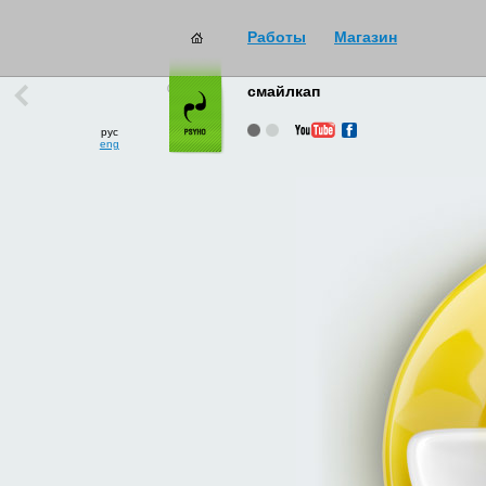
Работы
Магазин
работы
→
все
смайлкап
рус
eng