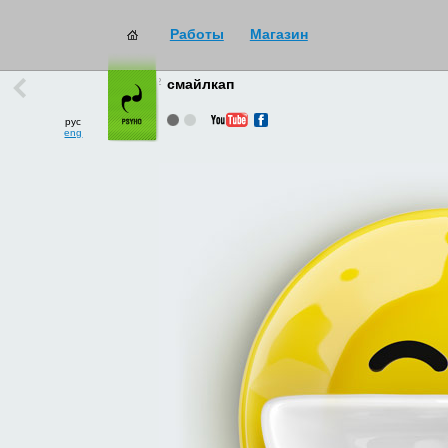
Работы
Магазин
работы
→
все
смайлкап
рус
eng