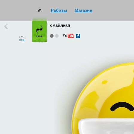
Работы
Магазин
работы
→
все
смайлкап
рус
eng