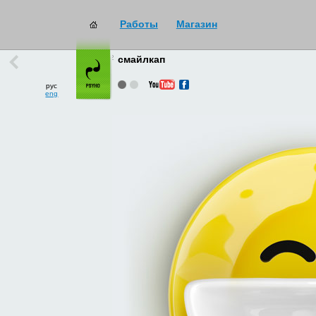
Работы
Магазин
работы
→
все
смайлкап
рус
eng