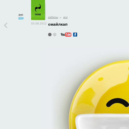
рус
работы
→
все
eng
смайлкап