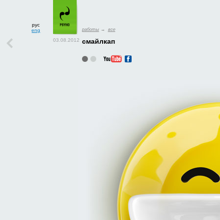
рус
работы
→
все
eng
смайлкап