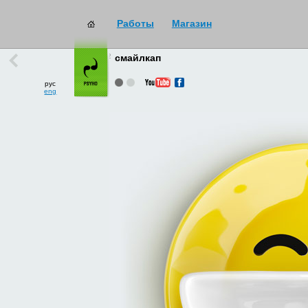
Работы
Магазин
работы
→
все
смайлкап
рус
eng