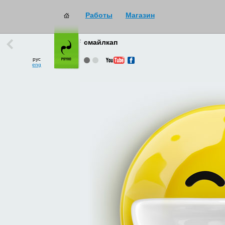
Работы
Магазин
работы
→
все
смайлкап
рус
eng