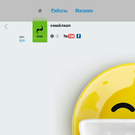
Работы
Магазин
работы
→
все
смайлкап
рус
eng