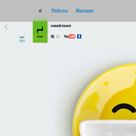
Работы
Магазин
работы
→
все
смайлкап
рус
eng