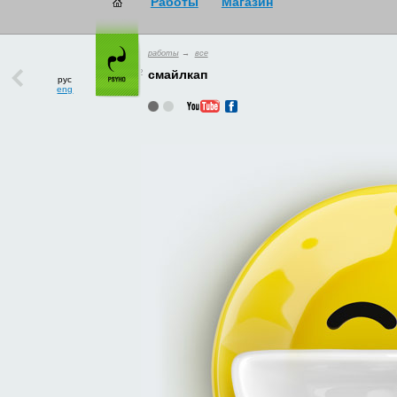
работы
→
все
рус
eng
смайлкап