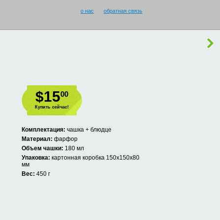
о нас
обратная связь
$15
00
Купить сейчас!
Комплектация:
чашка + блюдце
Материал:
фарфор
Объем чашки:
180 мл
Упаковка:
картонная коробка 150х150х80
мм
Вес:
450 г