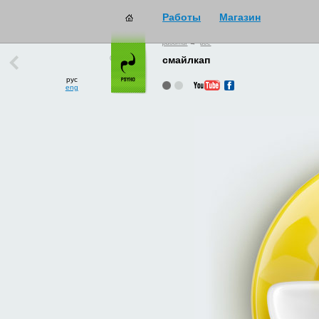
Работы
Магазин
работы
→
все
смайлкап
рус
eng