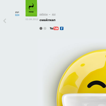
рус
работы
→
все
eng
смайлкап