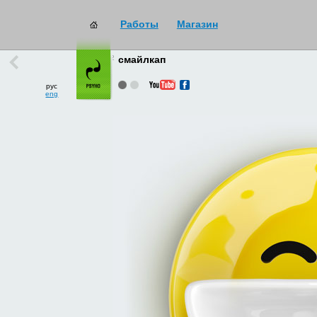
Работы
Магазин
работы
→
все
смайлкап
рус
eng