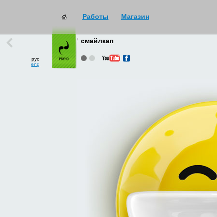
Работы
Магазин
работы
→
все
смайлкап
рус
eng