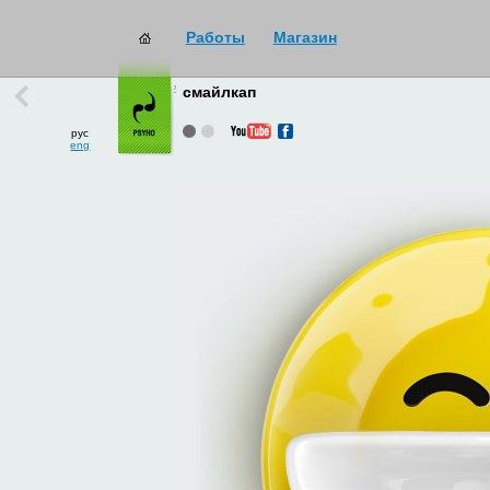
Работы
Магазин
работы
→
все
смайлкап
рус
eng