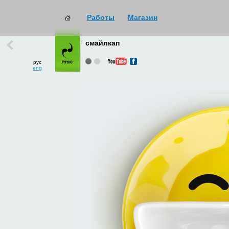
Работы
Магазин
работы
→
все
смайлкап
рус
eng