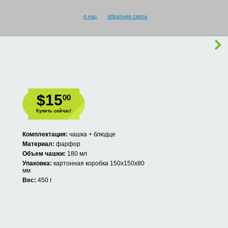
о нас
обратная связь
$15
00
Купить сейчас!
Комплектация:
чашка + блюдце
Материал:
фарфор
Объем чашки:
180 мл
Упаковка:
картонная коробка 150х150х80
мм
Вес:
450 г