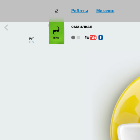
Работы
Магазин
работы
→
все
смайлкап
рус
eng