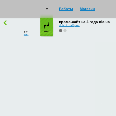
Работы
Магазин
работы
→
все
промо-сайт на 4 года nic.ua
club.nic.ua/4year
рус
eng