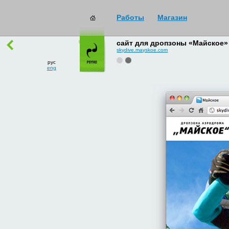
Работы
Магазин
работы
→
все
сайт для дропзоны «Майское»
skydive.mayskoe.com
рус
eng