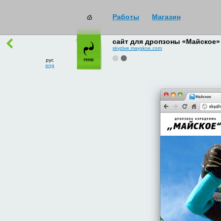
Работы
Магазин
работы
→
все
сайт для дропзоны «Майское»
skydive.mayskoe.com
рус
eng