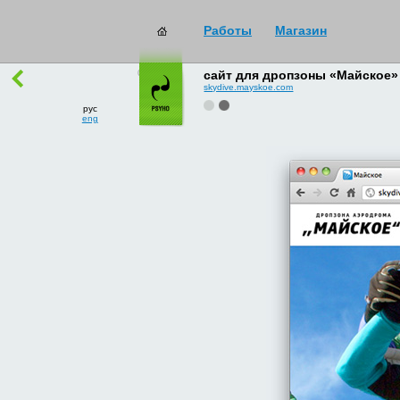
Работы
Магазин
работы
→
все
сайт для дропзоны «Майское»
skydive.mayskoe.com
рус
eng