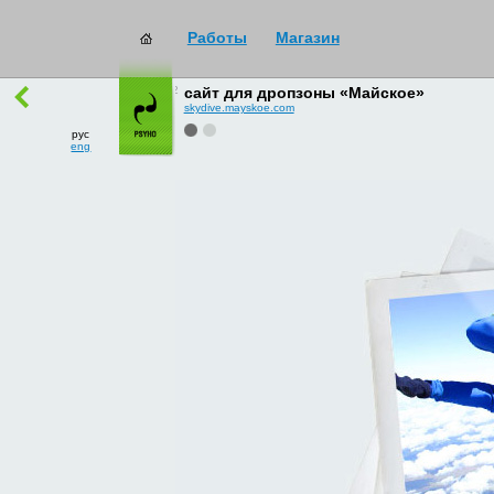
Работы
Магазин
работы
→
все
сайт для дропзоны «Майское»
skydive.mayskoe.com
рус
eng