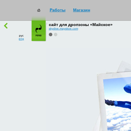
Работы
Магазин
работы
→
все
сайт для дропзоны «Майское»
skydive.mayskoe.com
рус
eng