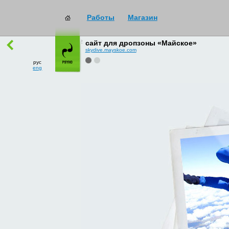
Работы
Магазин
работы
→
все
сайт для дропзоны «Майское»
skydive.mayskoe.com
рус
eng