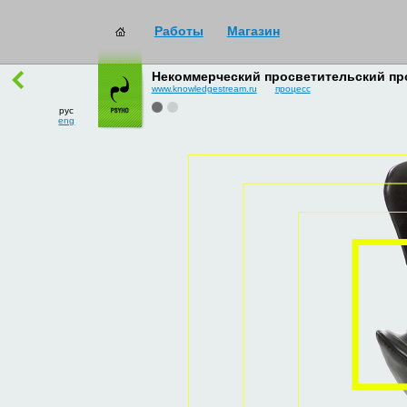
Работы
Магазин
работы
→
все
Некоммерческий просветительский про
www.knowledgestream.ru
процесс
рус
eng