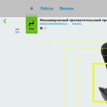
Работы
Магазин
работы
→
все
Некоммерческий просветительский про
www.knowledgestream.ru
процесс
рус
eng