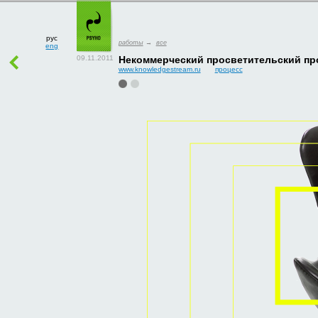
рус
работы
→
все
eng
Некоммерческий просветительский про
www.knowledgestream.ru
процесс